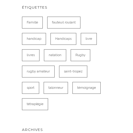
ÉTIQUETTES
Famille
fauteuil roulant
handicap
Handicaps
livre
livres
natation
Rugby
rugby amateur
saint-tropez
sport
talonneur
témoignage
tétraplégie
ARCHIVES